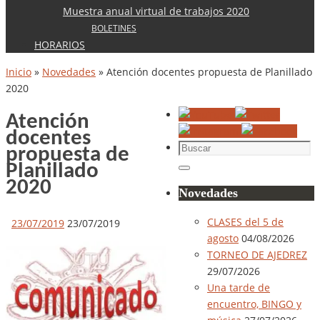
Muestra anual virtual de trabajos 2020
BOLETINES
HORARIOS
Inicio
»
Novedades
»
Atención docentes propuesta de Planillado
2020
Atención
docentes
Buscar:
propuesta de
Planillado
Buscar
2020
Novedades
CLASES del 5 de
23/07/2019
23/07/2019
agosto
04/08/2026
TORNEO DE AJEDREZ
29/07/2026
Una tarde de
encuentro, BINGO y