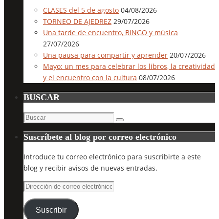
CLASES del 5 de agosto
04/08/2026
TORNEO DE AJEDREZ
29/07/2026
Una tarde de encuentro, BINGO y música
27/07/2026
Una pausa para compartir y aprender
20/07/2026
Mayo: un mes para celebrar los libros, la creatividad
y el encuentro con la cultura
08/07/2026
BUSCAR
Buscar:
Buscar
Suscríbete al blog por correo electrónico
Introduce tu correo electrónico para suscribirte a este
blog y recibir avisos de nuevas entradas.
Dirección
de
correo
Suscribir