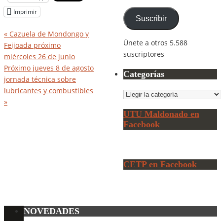
de
Imprimir
correo
Suscribir
electrónico
«
Cazuela de Mondongo y
Únete a otros 5.588
Feijoada próximo
suscriptores
miércoles 26 de junio
Próximo jueves 8 de agosto
Categorías
jornada técnica sobre
lubricantes y combustibles
Categorías
»
UTU Maldonado en
Facebook
CETP en Facebook
NOVEDADES