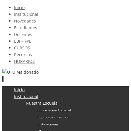
Inicio
Institucional
Novedades
Estudiantes
Docentes
EBI – FPB
CURSOS
Recursos
HORARIOS
Ir
Inicio
al
Institucional
contenido
Nuestra Escuela
Información General
Equipo de dirección
Instalaciones