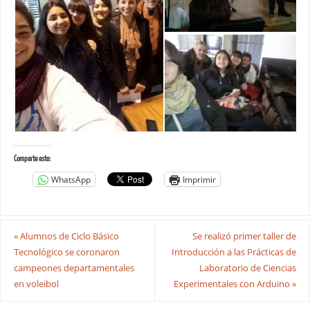
Comparte esto:
WhatsApp
Imprimir
«
Alumnos de Ciclo Básico
Se realizó primer taller de
Tecnológico se coronaron
Introducción a las Prácticas de
campeones departamentales
Laboratorio de Ciencias
en voleibol
Experimentales con Arduino
»