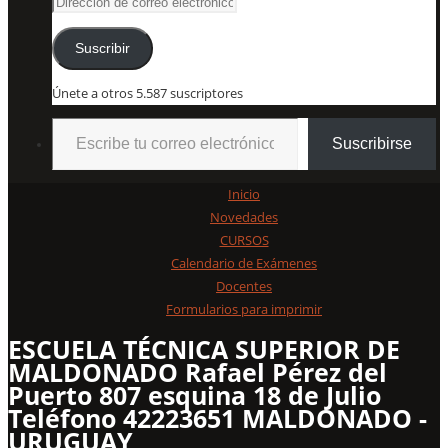
Dirección
de
correo
Suscribir
electrónico
Únete a otros 5.587 suscriptores
Escribe tu correo electrónico…
Suscribirse
Inicio
Novedades
CURSOS
Calendario de Exámenes
Docentes
Formularios para imprimir
ESCUELA TÉCNICA SUPERIOR DE
MALDONADO Rafael Pérez del
Puerto 807 esquina 18 de Julio
Teléfono 42223651 MALDONADO -
URUGUAY