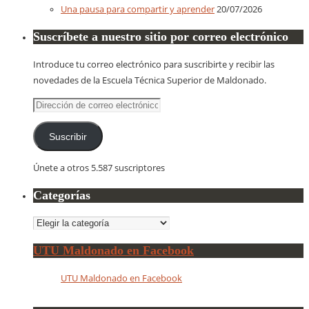
Una pausa para compartir y aprender
20/07/2026
Suscríbete a nuestro sitio por correo electrónico
Introduce tu correo electrónico para suscribirte y recibir las
novedades de la Escuela Técnica Superior de Maldonado.
Dirección
de
correo
Suscribir
electrónico
Únete a otros 5.587 suscriptores
Categorías
Categorías
UTU Maldonado en Facebook
UTU Maldonado en Facebook