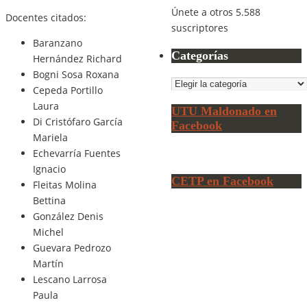
Únete a otros 5.588
Docentes citados:
suscriptores
Baranzano
Categorías
Hernández Richard
Bogni Sosa Roxana
Categorías
Cepeda Portillo
Laura
UTU Maldonado en
Di Cristófaro García
Facebook
Mariela
Echevarría Fuentes
Ignacio
CETP en Facebook
Fleitas Molina
Bettina
González Denis
Michel
Guevara Pedrozo
Martín
Lescano Larrosa
Paula