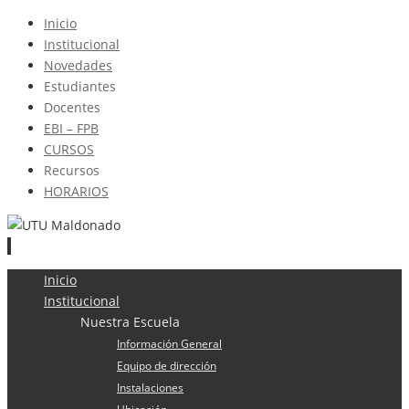
Inicio
Institucional
Novedades
Estudiantes
Docentes
EBI – FPB
CURSOS
Recursos
HORARIOS
Ir
Inicio
al
Institucional
contenido
Nuestra Escuela
Información General
Equipo de dirección
Instalaciones