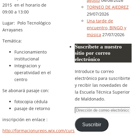
agosto
04/08/2026
2015 en el horario de
TORNEO DE AJEDREZ
09:00 a 13:00
29/07/2026
Una tarde de
Lugar: Polo Tecnológico
encuentro, BINGO y
Arrayanes
música
27/07/2026
Temática:
Suscríbete a nuestro
Funcionamiento
sitio por correo
institucional
electrónico
Integracion y
Introduce tu correo
operatividad en el
electrónico para suscribirte
centro
y recibir las novedades de
Se abonará pasaje con:
la Escuela Técnica Superior
de Maldonado.
fotocopia cédula
pasaje de retorno
Dirección
de
inscripción en enlace :
correo
Suscribir
electrónico
http://formacionureps.wix.com/cursos/nuevosdocentes