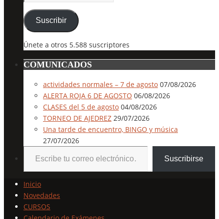
de
correo
Suscribir
electrónico
Únete a otros 5.588 suscriptores
COMUNICADOS
actividades normales – 7 de agosto
07/08/2026
ALERTA ROJA 6 DE AGOSTO
06/08/2026
CLASES del 5 de agosto
04/08/2026
TORNEO DE AJEDREZ
29/07/2026
Una tarde de encuentro, BINGO y música
27/07/2026
Escribe tu correo electrónico…
Suscribirse
Inicio
Novedades
CURSOS
Calendario de Exámenes