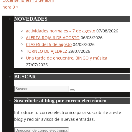
Docente, lunes 13 de abril
hora 9
»
NOVEDADES
actividades normales – 7 de agosto
07/08/2026
ALERTA ROJA 6 DE AGOSTO
06/08/2026
CLASES del 5 de agosto
04/08/2026
TORNEO DE AJEDREZ
29/07/2026
Una tarde de encuentro, BINGO y música
27/07/2026
BUSCAR
Buscar:
Buscar
Suscríbete al blog por correo electrónico
Introduce tu correo electrónico para suscribirte a este
blog y recibir avisos de nuevas entradas.
Dirección