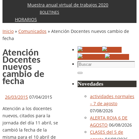
Muestra anual virtual de trabajos 2020
BOLETINES
HORARIOS
Inicio
»
Comunicados
»
Atención Docentes nuevos cambio de
fecha
Atención
Docentes
Buscar:
nuevos
cambio de
Buscar
fecha
Novedades
actividades normales
26/03/2015
07/04/2015
– 7 de agosto
Atención a los docentes
07/08/2026
nuevos, citados para la
ALERTA ROJA 6 DE
jornada del día 11 abril, se
AGOSTO
06/08/2026
cambió la fecha de la
CLASES del 5 de
misma para el 10 abril de