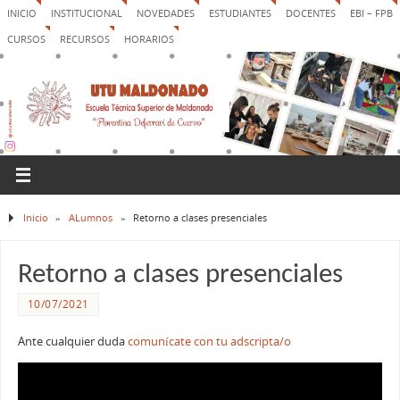
INICIO
INSTITUCIONAL
NOVEDADES
ESTUDIANTES
DOCENTES
EBI – FPB
CURSOS
RECURSOS
HORARIOS
Inicio
»
ALumnos
»
Retorno a clases presenciales
Retorno a clases presenciales
10/07/2021
Ante cualquier duda
comunícate con tu adscripta/o