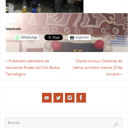
Comparte esto:
WhatsApp
Imprimir
«
Publicado calendario de
Charla técnica:»Sistemas de
reuniones finales de Ciclo Básico
tierra» próximo martes 23 de
Tecnológico
octubre
»