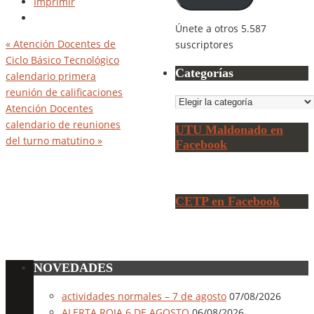
Imprimir
electrónico
Únete a otros 5.587
«
Atención Docentes de
suscriptores
Ciclo Básico Tecnológico
Categorías
calendario primera
reunión de calificaciones
Categorías
Atención Docentes
calendario de reuniones
UTU Maldonado en
del turno matutino
»
Facebook
CETP en Facebook
NOVEDADES
actividades normales – 7 de agosto
07/08/2026
ALERTA ROJA 6 DE AGOSTO
06/08/2026