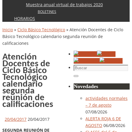
Muestra anual virtual de trabajos 2020
BOLETINES
HORARIOS
Inicio
»
Ciclo Básico Tecnológico
»
Atención Docentes de Ciclo
Básico Tecnológico calendario segunda reunión de
calificaciones
Atención
Docentes de
Buscar:
Ciclo Básico
Tecnológico
Buscar
calendario
Novedades
segunda
reunión de
actividades normales
calificaciones
– 7 de agosto
07/08/2026
ALERTA ROJA 6 DE
20/04/2017
20/04/2017
AGOSTO
06/08/2026
SEGUNDA REUNIÓN DE