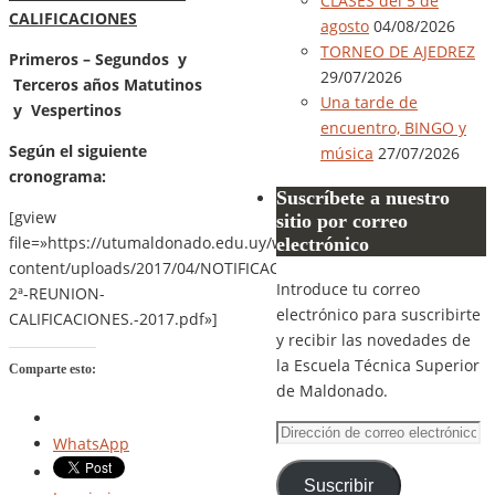
CLASES del 5 de
CALIFICACIONES
agosto
04/08/2026
TORNEO DE AJEDREZ
Primeros – Segundos y
29/07/2026
Terceros años Matutinos
Una tarde de
y Vespertinos
encuentro, BINGO y
Según el siguiente
música
27/07/2026
cronograma:
Suscríbete a nuestro
[gview
sitio por correo
file=»https://utumaldonado.edu.uy/wp-
electrónico
content/uploads/2017/04/NOTIFICACIÓN-
Introduce tu correo
2ª-REUNION-
electrónico para suscribirte
CALIFICACIONES.-2017.pdf»]
y recibir las novedades de
la Escuela Técnica Superior
Comparte esto:
de Maldonado.
Dirección
WhatsApp
de
correo
Suscribir