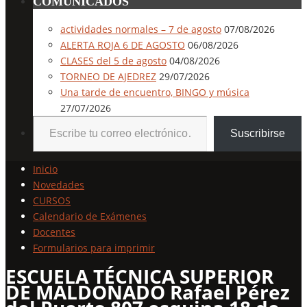
COMUNICADOS
actividades normales – 7 de agosto
07/08/2026
ALERTA ROJA 6 DE AGOSTO
06/08/2026
CLASES del 5 de agosto
04/08/2026
TORNEO DE AJEDREZ
29/07/2026
Una tarde de encuentro, BINGO y música
27/07/2026
Escribe tu correo electrónico…
Suscribirse
Inicio
Novedades
CURSOS
Calendario de Exámenes
Docentes
Formularios para imprimir
ESCUELA TÉCNICA SUPERIOR
DE MALDONADO Rafael Pérez