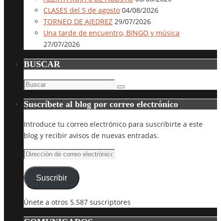
CLASES del 5 de agosto
04/08/2026
TORNEO DE AJEDREZ
29/07/2026
Una tarde de encuentro, BINGO y música
27/07/2026
BUSCAR
Buscar:
Buscar
Suscríbete al blog por correo electrónico
Introduce tu correo electrónico para suscribirte a este
blog y recibir avisos de nuevas entradas.
Dirección
de
correo
Suscribir
electrónico
Únete a otros 5.587 suscriptores