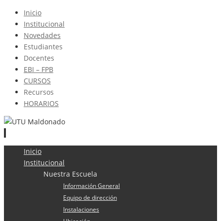
Inicio
Institucional
Novedades
Estudiantes
Docentes
EBI – FPB
CURSOS
Recursos
HORARIOS
Ir
Inicio
al
Institucional
contenido
Nuestra Escuela
Información General
Equipo de dirección
Instalaciones