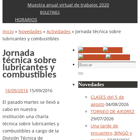
Muestra anual virtual de trabajos 2020
BOLETINES
HORARIOS
Inicio
»
Novedades
»
Actividades
»
Jornada técnica sobre
lubricantes y combustibles
Jornada
técnica sobre
Buscar:
lubricantes y
combustibles
Buscar
Novedades
16/09/2016
15/09/2016
CLASES del 5 de
El pasado martes se llevó a
agosto
04/08/2026
cabo en nuestra
TORNEO DE AJEDREZ
institución una charla
29/07/2026
técnica sobre lubricantes y
Una tarde de
combustibles a cargo de la
encuentro, BINGO y
División Técnica de