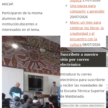
música
27/07/2026
ANCAP.
Una pausa para
compartir y aprender
Participaron de la misma
20/07/2026
alumnos de la
Mayo: un mes para
institución,docentes e
celebrar los libros, la
interesados en el tema.
creatividad y el
encuentro con la
cultura
08/07/2026
Suscríbete a nuestro
sitio por correo
electrónico
Introduce tu correo
electrónico para suscribirte
y recibir las novedades de
la Escuela Técnica Superior
de Maldonado.
Dirección