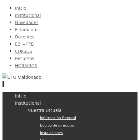
Inicio
Institucional
Novedades
Estudiantes
Docentes
EBI – FPB
CURSOS
Recursos
HORARIOS
Ir
Inicio
al
Institucional
contenido
Nuestra Escuela
Información General
Equipo de dirección
Instalaciones