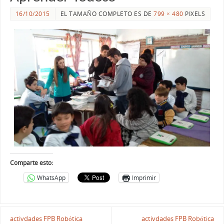
16/10/2015
EL TAMAÑO COMPLETO ES DE
799 × 480
PIXELS
Comparte esto:
WhatsApp
Imprimir
activdades FPB Robótica
activdades FPB Robótica