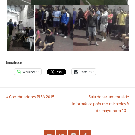
Comparte esto:
WhatsApp
Imprimir
«
Coordinadores PISA 2015
Sala departamental de
Informática próximo miércoles 6
de mayo hora 10
»