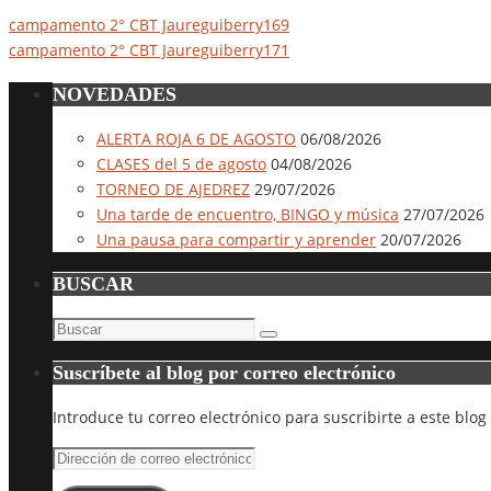
campamento 2° CBT Jaureguiberry169
campamento 2° CBT Jaureguiberry171
NOVEDADES
ALERTA ROJA 6 DE AGOSTO
06/08/2026
CLASES del 5 de agosto
04/08/2026
TORNEO DE AJEDREZ
29/07/2026
Una tarde de encuentro, BINGO y música
27/07/2026
Una pausa para compartir y aprender
20/07/2026
BUSCAR
Buscar:
Buscar
Suscríbete al blog por correo electrónico
Introduce tu correo electrónico para suscribirte a este blog
Dirección
de