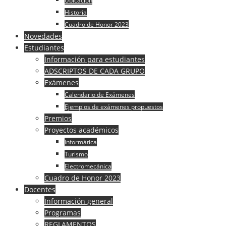
Ubicación
Historia
Cuadro de Honor 2023
Novedades
Estudiantes
Información para estudiantes
ADSCRIPTOS DE CADA GRUPO
Exámenes
Calendario de Exámenes
Ejemplos de exámenes propuestos
Premios
Proyectos académicos
Informática
Turismo
Electromecánica
Cuadro de Honor 2023
Docentes
Información general
Programas
REGLAMENTOS