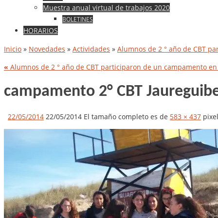
Muestra anual virtual de trabajos 2020
BOLETINES
HORARIOS
Inicio
»
Novedades
»
Actividades
»
Alumnos de 2 ° año de CBT pa
«
Alumnos de 2 ° año de CBT participaron de un campamento en 
campamento 2° CBT Jaureguib
22/05/2014
22/05/2014
El tamaño completo es de
583 × 437
pixe