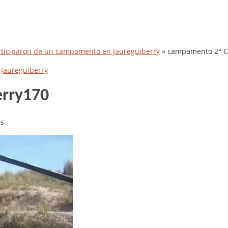
rticiparon de un campamento en Jaureguiberry
»
campamento 2° C
Jaureguiberry
erry170
ls