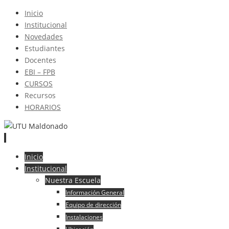
Inicio
Institucional
Novedades
Estudiantes
Docentes
EBI – FPB
CURSOS
Recursos
HORARIOS
Ir
Inicio
al
Institucional
contenido
Nuestra Escuela
Información General
Equipo de dirección
Instalaciones