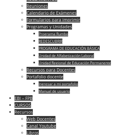
Reuniones
Calendario de Exámenes
Formularios para imprimir
Programas y Unidades
Programa Rumbo
REDESCUBRIR
PROGRAMA DE EDUCACIÓN BÁSICA
Unidad de Alfabetización Laboral
Unidad Regional de Educación Permanente
Recursos para Docentes
Portafolio docente
Ingresar a mi portafolio
Manual de usuario
EBI – FPB
CURSOS
Recursos
Web Docentes
Canal Youtube
Libros