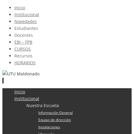
Inicio
Institucional
Novedades
Estudiantes
Docentes
EBI – FPB
CURSOS
Recursos
HORARIOS
Ir
Inicio
al
Institucional
contenido
Nuestra Escuela
Información General
Equipo de dirección
Instalaciones