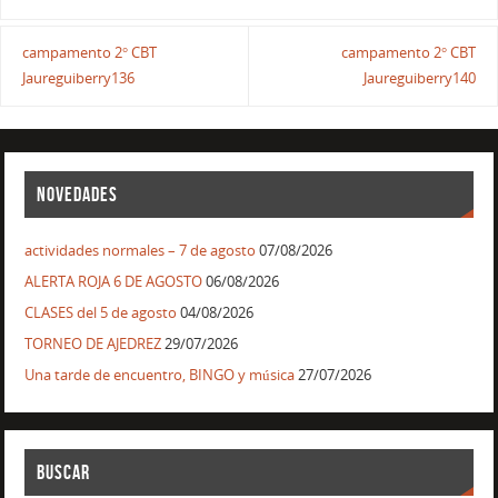
campamento 2° CBT
campamento 2° CBT
Jaureguiberry136
Jaureguiberry140
NOVEDADES
actividades normales – 7 de agosto
07/08/2026
ALERTA ROJA 6 DE AGOSTO
06/08/2026
CLASES del 5 de agosto
04/08/2026
TORNEO DE AJEDREZ
29/07/2026
Una tarde de encuentro, BINGO y música
27/07/2026
BUSCAR