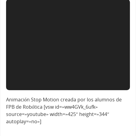
Animación Stop Motion creada por los alumnos de
FPB de Robótica
[vsw id=»ww4GVk_6ufk»
source=»youtube» width=»425″ height=»344″
autoplay=»no»]