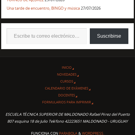
Una tarde de encuentro, BINGO y música
27/07/2026
Suscribirse
INICIO
NOVEDADES
CURSOS
CALENDARIO DE EXÁMENES
DOCENTES
FORMULARIOS PARA IMPRIMIR
ESCUELA TÉCNICA SUPERIOR DE MALDONADO Rafael Pérez del Puerto
807 esquina 18 de Julio Teléfono 42223651 MALDONADO - URUGUAY
FUNCIONA CON
PARABOLA
&
WORDPRESS.